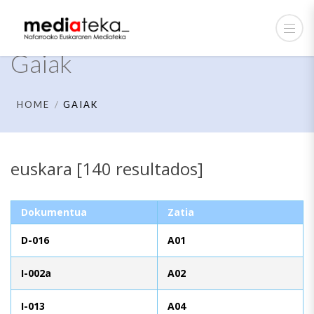
Gaiak
HOME
GAIAK
euskara [140 resultados]
Dokumentua
Zatia
D-016
A01
I-002a
A02
I-013
A04