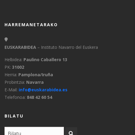
HARREMANETARAKO
EUSKARABIDEA
– Instituto Navarro del Euskera
Helbidea:
Paulino Caballero 13
PK:
31002
Herria:
Pamplona/Iruña
Probintzia:
Navarra
E-Mail:
info@euskarabidea.es
Telefonoa:
848 42 60 54
BILATU