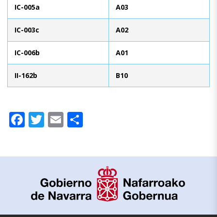
IC-005a
A03
IC-003c
A02
IC-006b
A01
II-162b
B10
Facebook
Twitter
Email
Share